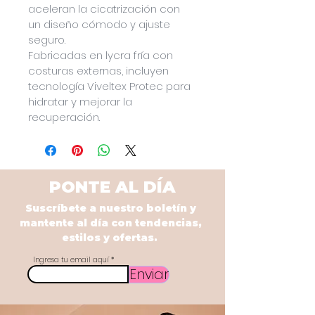
aceleran la cicatrización con 
un diseño cómodo y ajuste 
seguro.
Fabricadas en lycra fría con 
costuras externas, incluyen 
tecnología Viveltex Protec para 
hidratar y mejorar la 
recuperación.
PONTE AL DÍA
Suscríbete a nuestro boletín y
mantente al día con tendencias,
estilos y ofertas.
Ingresa tu email aquí
Enviar