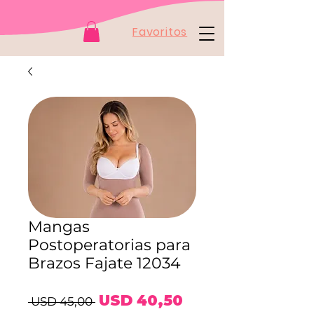
Favoritos
Mangas
Postoperatorias para
Brazos Fajate 12034
Precio
Precio
USD 40,50
 USD 45,00 