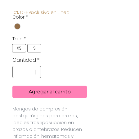
de
10% OFF exclusivo en Linea!
Color
*
oferta
Talla
*
XS
S
Cantidad
*
Agregar al carrito
Mangas de compresión 
postquirúrgicas para brazos, 
ideales tras liposucción en 
brazos o antebrazos. Reducen 
inflamación, hematomas y 