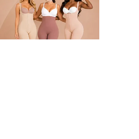
POLÍTICA
Envíos
devoluciones
Términos y condiciones
tratamiento de datos
ATENCIÓN AL CLIENTE
Atención al Cliente