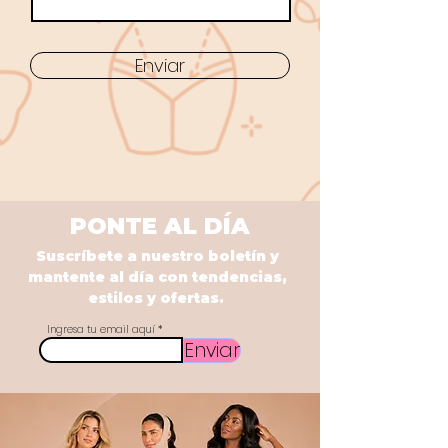
Enviar
PONTE AL DÍA
Suscríbete a nuestro boletín y
mantente al día con tendencias,
estilos y ofertas.
Ingresa tu email aquí
Enviar