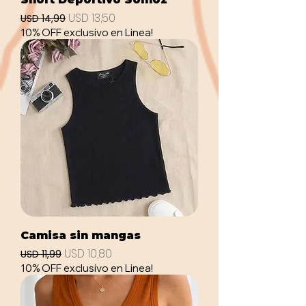
Precio
Precio de oferta
USD 13,50
USD 14,99
10% OFF exclusivo en Linea!
Camisa sin mangas
Precio
Precio de oferta
USD 10,80
USD 11,99
10% OFF exclusivo en Linea!