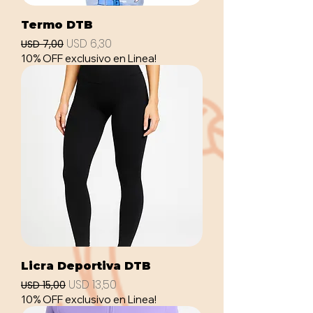
Termo DTB
Precio
Precio de oferta
USD 6,30
USD 7,00
10% OFF exclusivo en Linea!
Licra Deportiva DTB
Precio
Precio de oferta
USD 13,50
USD 15,00
10% OFF exclusivo en Linea!