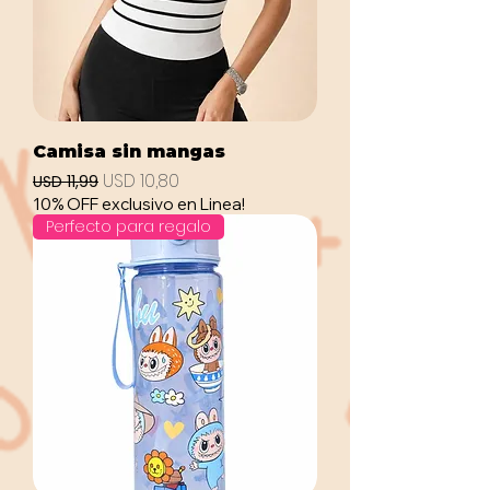
Camisa sin mangas
Precio
Precio de oferta
USD 10,80
USD 11,99
10% OFF exclusivo en Linea!
Perfecto para regalo