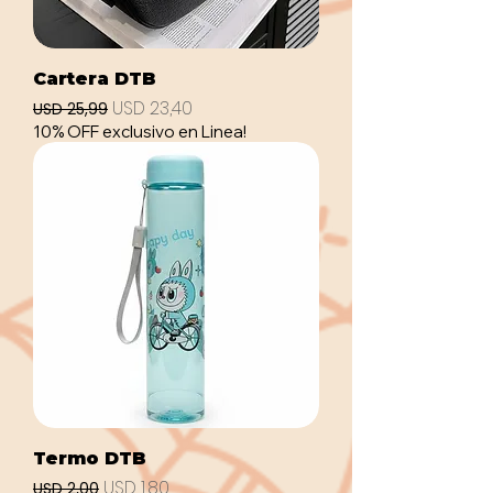
Cartera DTB
Precio
Precio de oferta
USD 23,40
USD 25,99
10% OFF exclusivo en Linea!
Termo DTB
Precio
Precio de oferta
USD 1,80
USD 2,00