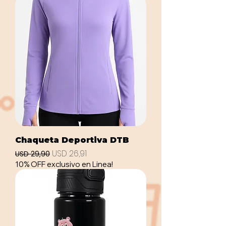
Chaqueta Deportiva DTB
Precio
Precio de oferta
USD 26,91
USD 29,90
10% OFF exclusivo en Linea!