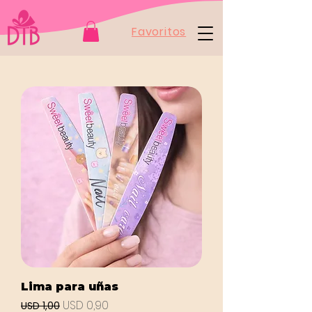
Favoritos
Lima para uñas
Precio
Precio de oferta
USD 0,90
USD 1,00