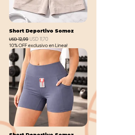
Short Deportivo Somoz
Precio
Precio de oferta
USD 11,70
USD 12,99
10% OFF exclusivo en Linea!
Short Deportivo Somoz