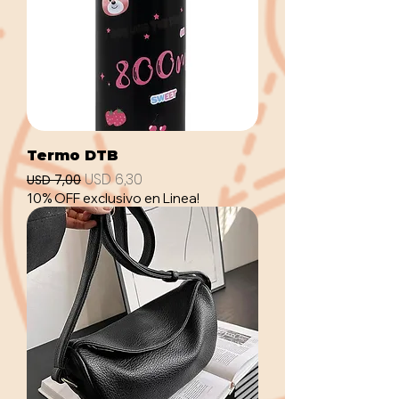
Termo DTB
Precio
Precio de oferta
USD 6,30
USD 7,00
10% OFF exclusivo en Linea!