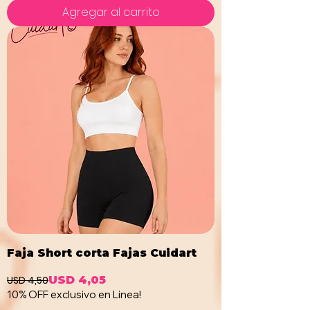
Agregar al carrito
Faja Short corta Fajas Cuidart
USD 4,50
USD 4,05
Precio
Precio de oferta
10% OFF exclusivo en Linea!