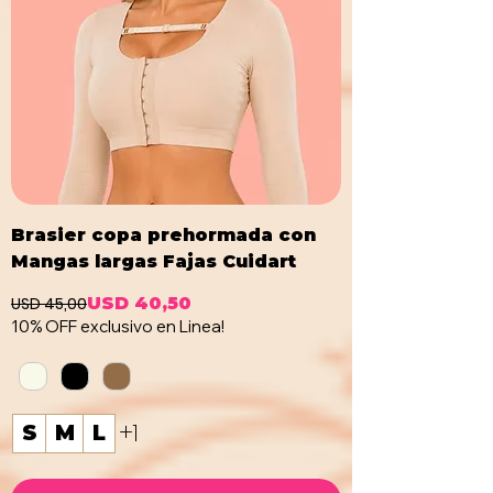
Brasier copa prehormada con
Mangas largas Fajas Cuidart
USD 45,00
USD 40,50
Precio
Precio de oferta
10% OFF exclusivo en Linea!
+1
S
M
L