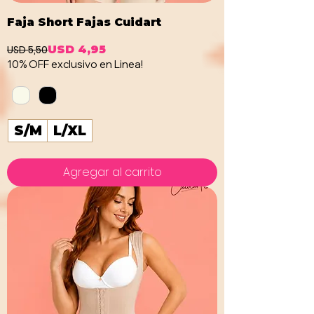
Faja Short Fajas Cuidart
USD 5,50
USD 4,95
Precio
Precio de oferta
10% OFF exclusivo en Linea!
S/M
L/XL
Agregar al carrito