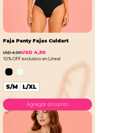
Faja Panty Fajas Cuidart
USD 4,99
USD 4,50
Precio
Precio de oferta
10% OFF exclusivo en Linea!
S/M
L/XL
Agregar al carrito