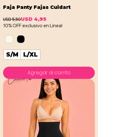
Faja Panty Fajas Cuidart
USD 5,50
USD 4,95
Precio
Precio de oferta
10% OFF exclusivo en Linea!
S/M
L/XL
Agregar al carrito