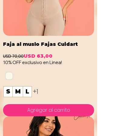
Faja al muslo Fajas Cuidart
USD 70,00
USD 63,00
Precio
Precio de oferta
10% OFF exclusivo en Linea!
+1
S
M
L
Agregar al carrito