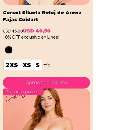
Corset Silueta Reloj de Arena
Fajas Cuidart
USD 45,00
USD 40,50
Precio
Precio de oferta
10% OFF exclusivo en Linea!
+3
2XS
XS
S
Agregar al carrito
Perfecto para regalo