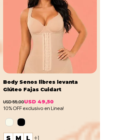
Body Senos libres levanta
Glúteo Fajas Cuidart
USD 55,00
USD 49,50
Precio
Precio de oferta
10% OFF exclusivo en Linea!
+1
S
M
L