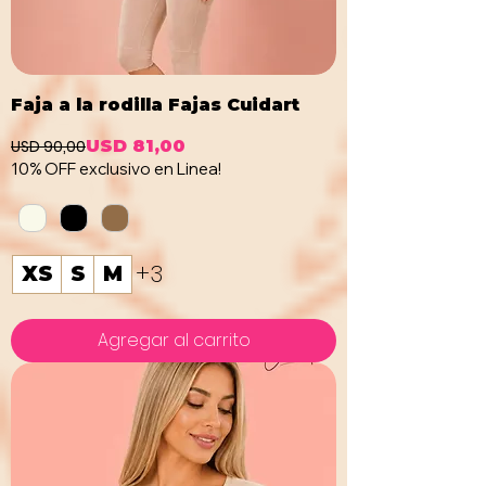
Faja a la rodilla Fajas Cuidart
USD 90,00
USD 81,00
Precio
Precio de oferta
10% OFF exclusivo en Linea!
+3
XS
S
M
Agregar al carrito