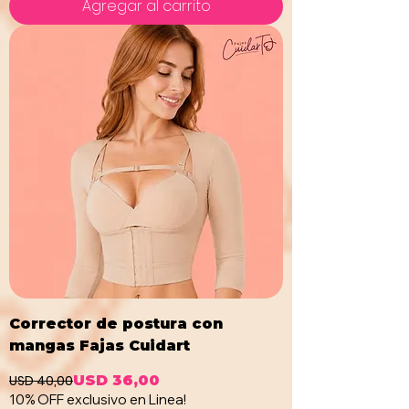
Agregar al carrito
Corrector de postura con
mangas Fajas Cuidart
USD 40,00
USD 36,00
Precio
Precio de oferta
10% OFF exclusivo en Linea!