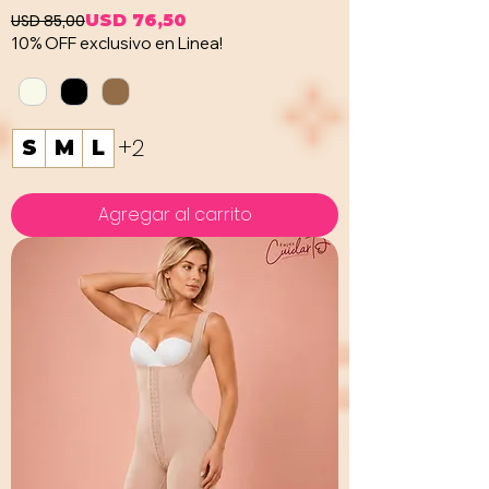
USD 85,00
USD 76,50
Precio
Precio de oferta
10% OFF exclusivo en Linea!
+2
S
M
L
Agregar al carrito