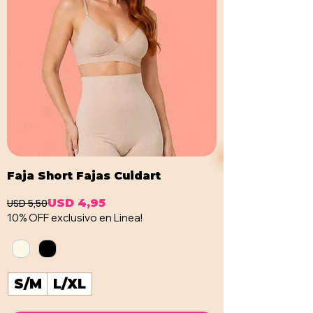
Faja Short Fajas Cuidart
USD 5,50
USD 4,95
Precio
Precio de oferta
10% OFF exclusivo en Linea!
S/M
L/XL