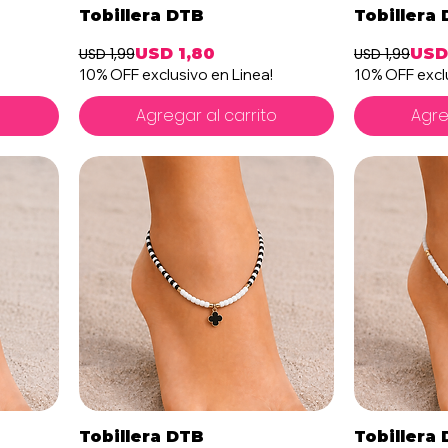
Vista rápida
V
Tobillera DTB
Tobillera
USD 1,99
USD 1,80
USD 1,99
USD
oferta
Precio
Precio de oferta
Prec
Preci
10% OFF exclusivo en Linea!
10% OFF exclu
o
Agregar al carrito
Agre
Vista rápida
V
Tobillera DTB
Tobillera