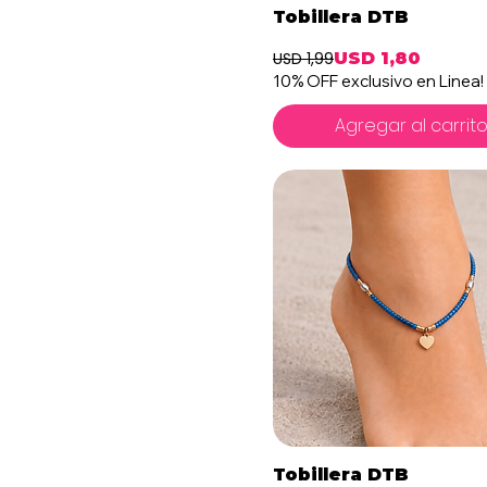
Vista rápida
Tobillera DTB
USD 1,99
USD 1,80
Precio
Precio de 
10% OFF exclusivo en Linea!
Agregar al carrit
Vista rápida
Tobillera DTB