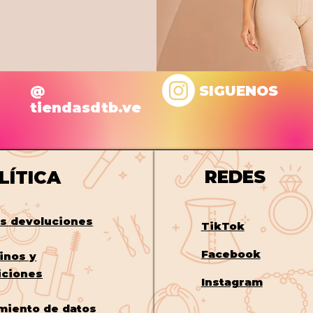
@
SIGUENOS
tiendasdtb.ve
REDES
LÍTICA
os
devoluciones
TikTok
Facebook
inos y
iciones
Instagram
miento de datos