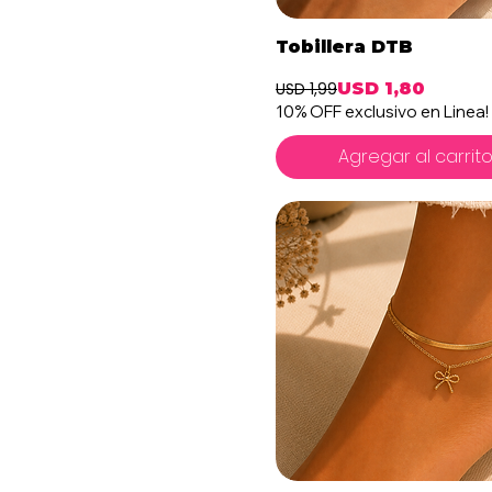
Vista rápida
Tobillera DTB
USD 1,99
USD 1,80
Precio
Precio de 
10% OFF exclusivo en Linea!
Agregar al carrit