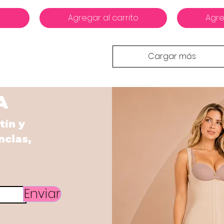
o
Agregar al carrito
Agre
Cargar más
A
tín y
ncias,
Enviar