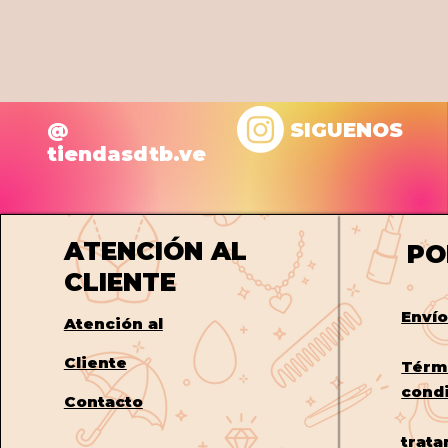
@
SIGUENOS
tiendasdtb.ve
ATENCIÓN AL
PO
CLIENTE
Enví
Atención al
Cliente
Térm
cond
Contacto
trata