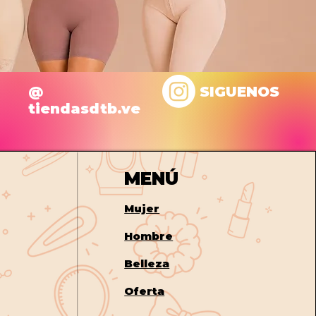
@
SIGUENOS
tiendasdtb.ve
MENÚ
Mujer
Hombre
Belleza
Oferta