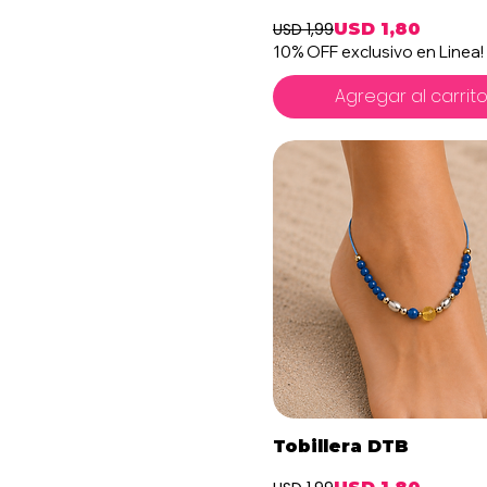
USD 1,99
USD 1,80
Precio
Precio de 
10% OFF exclusivo en Linea!
Agregar al carrit
Vista rápida
Tobillera DTB