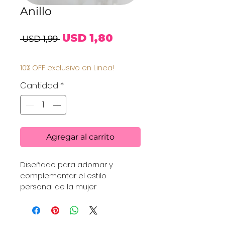
Anillo
Precio
Precio
USD 1,80
 USD 1,99 
de
10% OFF exclusivo en Linea!
oferta
Cantidad
*
Agregar al carrito
Diseñado para adornar y 
complementar el estilo 
personal de la mujer