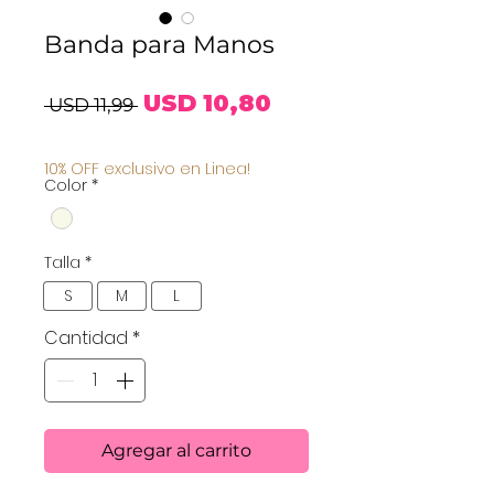
Banda para Manos
Precio
Precio
USD 10,80
 USD 11,99 
de
10% OFF exclusivo en Linea!
Color
*
oferta
Talla
*
S
M
L
Cantidad
*
Agregar al carrito