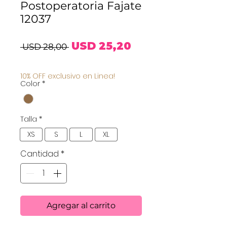
Postoperatoria Fajate
12037
Precio
Precio
USD 25,20
 USD 28,00 
de
10% OFF exclusivo en Linea!
Color
*
oferta
Talla
*
XS
S
L
XL
Cantidad
*
Agregar al carrito