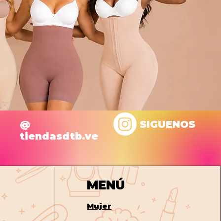
@
SIGUENOS
tiendasdtb.ve
MENÚ
Mujer