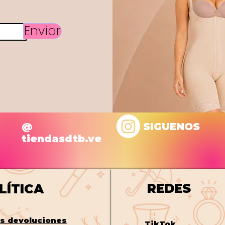
Enviar
@
SIGUENOS
tiendasdtb.ve
REDES
LÍTICA
os
devoluciones
TikTok