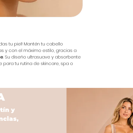
as tu piel! Mantén tu cabello 
s y con el máximo estilo, gracias a 
je
. Su diseño ultrasuave y absorbente 
 para tu rutina de skincare, spa o 
A
tín y
ncias,