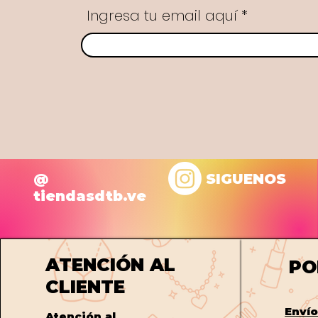
Ingresa tu email aquí
@
SIGUENOS
tiendasdtb.ve
ATENCIÓN AL
PO
CLIENTE
Enví
Atención al