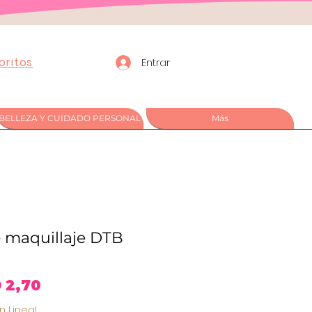
oritos
Entrar
BELLEZA Y CUIDADO PERSONAL
Más
 maquillaje DTB
ecio
Precio
 2,70
n Linea!