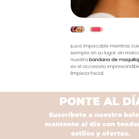
¡Luce impecable mientras cuid
siempre en su lugar, sin marca
nuestra 
bandana de maquilla
es el accesorio imprescindible
limpieza facial.
PONTE AL DÍ
Suscríbete a nuestro bole
mantente al día con tende
estilos y ofertas.