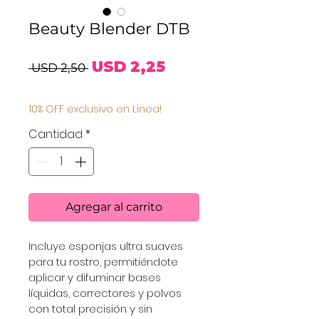
Beauty Blender DTB
Precio
Precio
USD 2,25
 USD 2,50 
de
10% OFF exclusivo en Linea!
oferta
Cantidad
*
Agregar al carrito
Incluye esponjas ultra suaves 
para tu rostro, permitiéndote 
aplicar y difuminar bases 
líquidas, correctores y polvos 
con total precisión y sin 