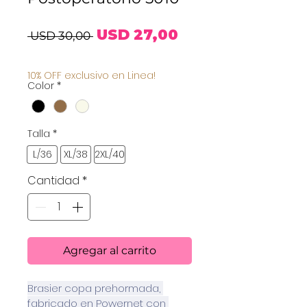
Precio
Precio
USD 27,00
 USD 30,00 
de
10% OFF exclusivo en Linea!
Color
*
oferta
Talla
*
L/36
XL/38
2XL/40
Cantidad
*
Agregar al carrito
Brasier copa prehormada, 
fabricado en Powernet con 