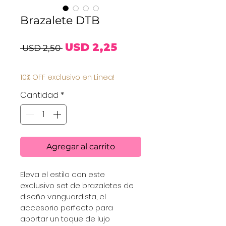
Brazalete DTB
Precio
Precio
USD 2,25
 USD 2,50 
de
10% OFF exclusivo en Linea!
oferta
Cantidad
*
Agregar al carrito
Eleva el estilo con este 
exclusivo set de brazaletes de 
diseño vanguardista, el 
accesorio perfecto para 
aportar un toque de lujo 