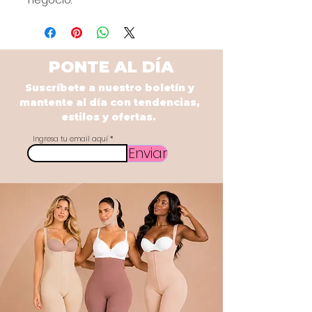
PONTE AL DÍA
Suscríbete a nuestro boletín y
mantente al día con tendencias,
estilos y ofertas.
Ingresa tu email aquí
Enviar