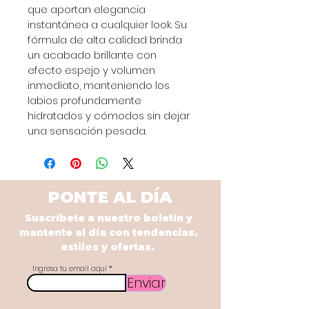
que aportan elegancia 
instantánea a cualquier look. Su 
fórmula de alta calidad brinda 
un acabado brillante con 
efecto espejo y volumen 
inmediato, manteniendo los 
labios profundamente 
hidratados y cómodos sin dejar 
una sensación pesada. 
PONTE AL DÍA
Suscríbete a nuestro boletín y
mantente al día con tendencias,
estilos y ofertas.
Ingresa tu email aquí
Enviar