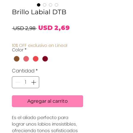
Brillo Labial DTB
Precio
Precio
USD 2,69
 USD 2,98 
de
10% OFF exclusivo en Linea!
Color
*
oferta
Cantidad
*
Agregar al carrito
Es el aliado perfecto para 
lograr unos labios irresistibles, 
ofreciendo tonos sofisticados 