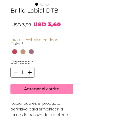
Brillo Labial DTB
Precio
Precio
USD 3,60
 USD 3,99 
de
10% OFF exclusivo en Linea!
Color
*
oferta
Cantidad
*
Agregar al carrito
 Labial dúo es el producto 
definitivo para simplificar la 
rutina de belleza de tus clientes, 