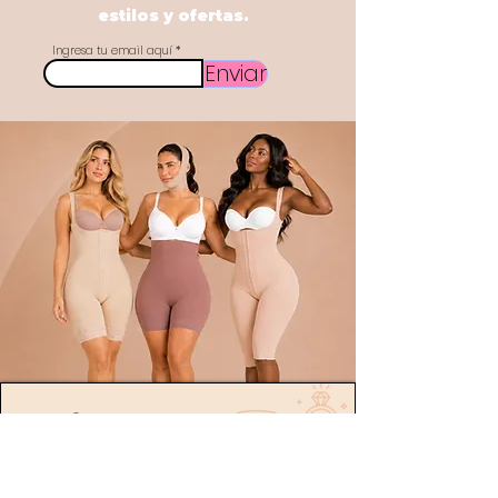
estilos y ofertas.
Ingresa tu email aquí
Enviar
POLÍTICA
Envíos
devoluciones