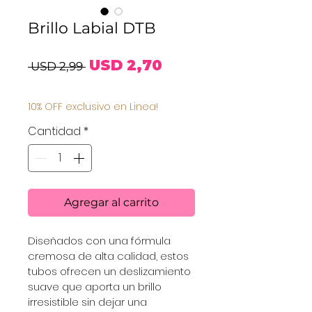
Brillo Labial DTB
Precio
Precio
USD 2,70
 USD 2,99 
de
10% OFF exclusivo en Linea!
oferta
Cantidad
*
Agregar al carrito
Diseñados con una fórmula 
cremosa de alta calidad, estos 
tubos ofrecen un deslizamiento 
suave que aporta un brillo 
irresistible sin dejar una 