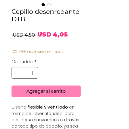
Cepillo desenredante
DTB
Precio
Precio
USD 4,05
 USD 4,50 
de
10% OFF exclusivo en Linea!
oferta
Cantidad
*
Agregar al carrito
Diseño 
flexible y ventilado
 en 
forma de laberinto, ideal para 
deslizarse suavemente a través 
de todo tipo de cabello, ya sea 