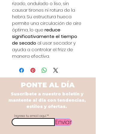
rizado, ondulado o liso, sin 
causar tirones ni rotura de la 
hebra. Su estructura hueca 
permite una circulación de aire 
óptima, lo que 
reduce 
significativamente el tiempo 
de secado
 al usar secador y 
ayuda a controlar el frizz de 
manera efectiva.
PONTE AL DÍA
Suscríbete a nuestro boletín y
mantente al día con tendencias,
estilos y ofertas.
Ingresa tu email aquí
Enviar