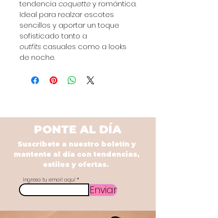
tendencia 
coquette
 y romántica.
Ideal para realzar escotes 
sencillos y aportar un toque 
sofisticado tanto a 
outfits
 casuales como a looks 
de noche.
PONTE AL DÍA
Suscríbete a nuestro boletín y
mantente al día con tendencias,
estilos y ofertas.
Ingresa tu email aquí
Enviar