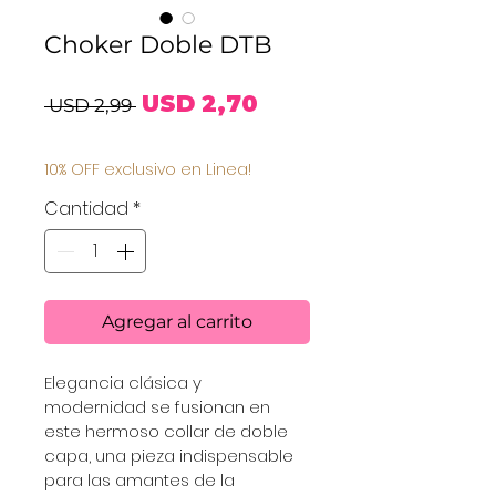
Choker Doble DTB
Precio
Precio
USD 2,70
 USD 2,99 
de
10% OFF exclusivo en Linea!
oferta
Cantidad
*
Agregar al carrito
Elegancia clásica y 
modernidad se fusionan en 
este hermoso collar de doble 
capa, una pieza indispensable 
para las amantes de la 