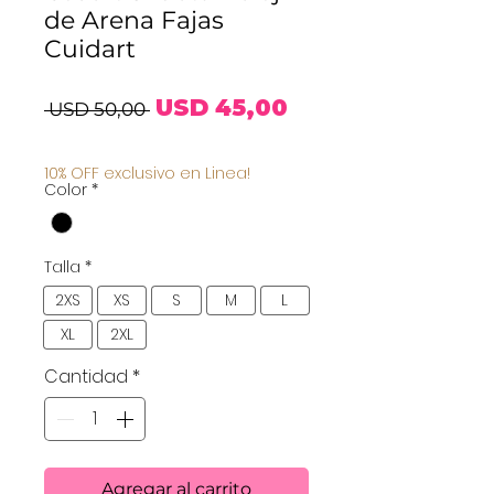
de Arena Fajas
Cuidart
Precio
Precio
USD 45,00
 USD 50,00 
de
10% OFF exclusivo en Linea!
Color
*
oferta
Talla
*
2XS
XS
S
M
L
XL
2XL
Cantidad
*
Agregar al carrito