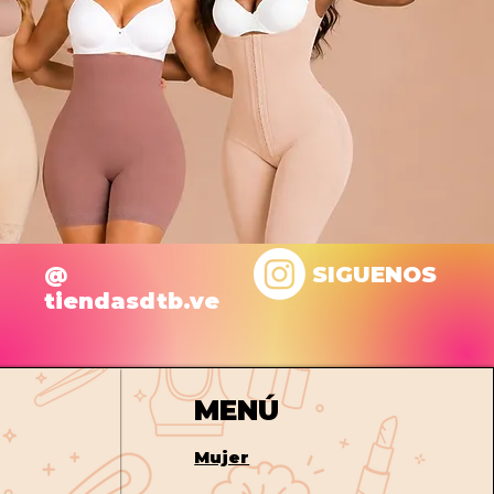
@
SIGUENOS
tiendasdtb.ve
MENÚ
Mujer