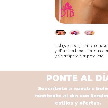
Incluye esponjas ultra suaves 
y difuminar bases líquidas, co
y sin desperdiciar producto
PONTE AL DÍ
Suscríbete a nuestro bole
mantente al día con tende
estilos y ofertas.