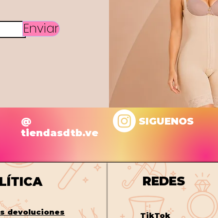
Enviar
@
SIGUENOS
tiendasdtb.ve
REDES
LÍTICA
os
devoluciones
TikTok