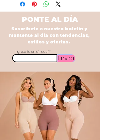
PONTE AL DÍA
Suscríbete a nuestro boletín y
mantente al día con tendencias,
estilos y ofertas.
Ingresa tu email aquí
Enviar