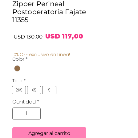
Zipper Perineal
Postoperatoria Fajate
11355
Precio
Precio
USD 117,00
 USD 130,00 
de
10% OFF exclusivo en Linea!
Color
*
oferta
Talla
*
2XS
XS
S
Cantidad
*
Agregar al carrito