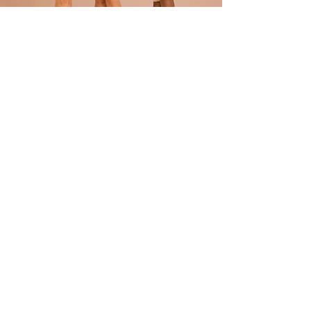
POLÍTICA
Envíos
devoluciones
Términos y condiciones
tratamiento de datos
ATENCIÓN AL CLIENTE
Atención al Cliente
Contacto
REDES
TikTok
Facebook
Instagram