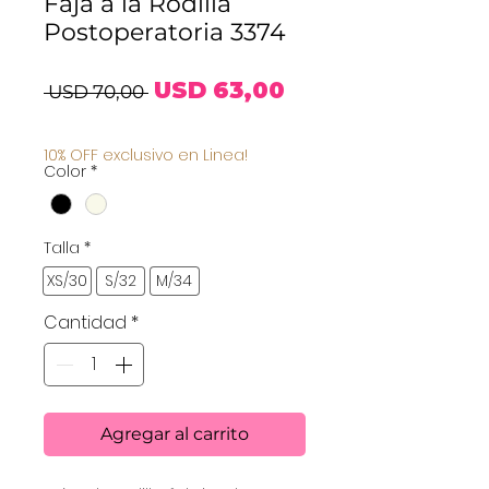
Faja a la Rodilla
Postoperatoria 3374
Precio
Precio
USD 63,00
 USD 70,00 
de
10% OFF exclusivo en Linea!
Color
*
oferta
Talla
*
XS/30
S/32
M/34
Cantidad
*
Agregar al carrito