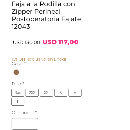
Faja a la Rodilla con
Zipper Perineal
Postoperatoria Fajate
12043
Precio
Precio
USD 117,00
 USD 130,00 
de
10% OFF exclusivo en Linea!
Color
*
oferta
Talla
*
3xs
2XS
XS
S
M
L
Cantidad
*