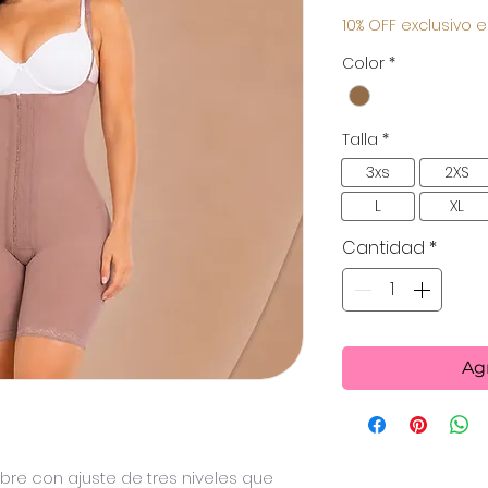
10% OFF exclusivo e
Color
*
Talla
*
3xs
2XS
L
XL
Cantidad
*
Agr
ibre con ajuste de tres niveles que 