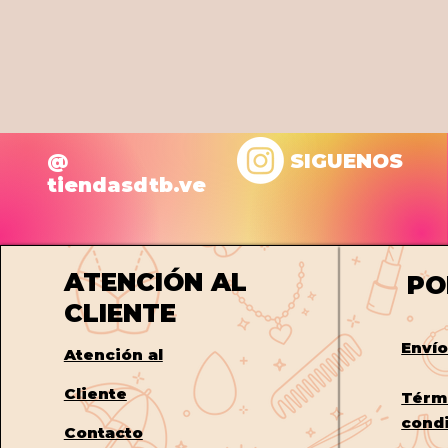
@
SIGUENOS
tiendasdtb.ve
ATENCIÓN AL
PO
CLIENTE
Enví
Atención al
Cliente
Térm
cond
Contacto