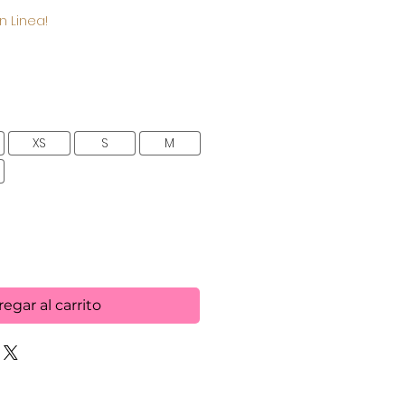
de
n Linea!
oferta
XS
S
M
egar al carrito