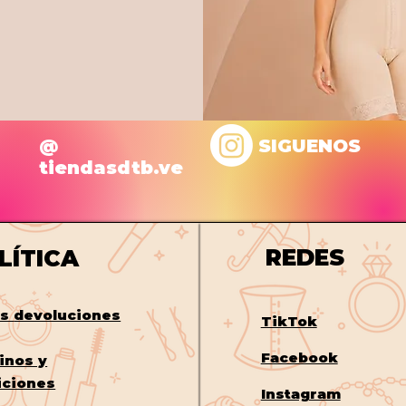
@
SIGUENOS
tiendasdtb.ve
REDES
LÍTICA
os
devoluciones
TikTok
Facebook
inos y
iciones
Instagram