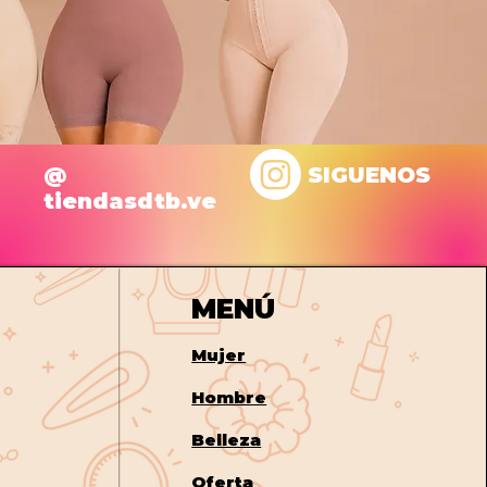
@
SIGUENOS
tiendasdtb.ve
MENÚ
Mujer
Hombre
Belleza
Oferta