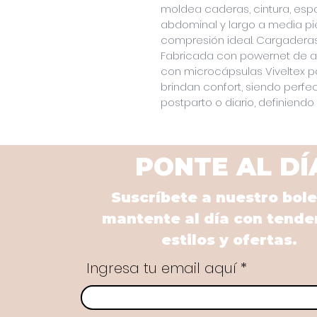
moldea caderas, cintura, espa
abdominal y largo a media p
compresión ideal. Cargaderas
Fabricada con powernet de al
con microcápsulas Viveltex par
brindan confort, siendo perfec
postparto o diario, definiendo y
PONTE AL DÍ
Suscríbete a nuestro bole
mantente al día con tende
estilos y ofertas.
Ingresa tu email aquí