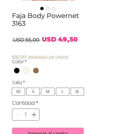
Faja Body Powernet
3163
Precio
Precio
USD 49,50
 USD 55,00 
de
10% OFF exclusivo en Linea!
Color
*
oferta
Talla
*
XS
S
M
L
XL
Cantidad
*
Agregar al carrito