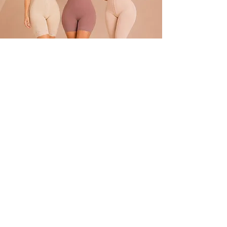
POLÍTICA
Envíos
devoluciones
Términos y condiciones
tratamiento de datos
ATENCIÓN AL CLIENTE
Atención al Cliente
Contacto
REDES