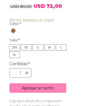
Precio
Precio
USD 72,00
 USD 80,00 
de
10% OFF exclusivo en Linea!
Color
*
oferta
Talla
*
2XS
XS
S
M
L
XL
Cantidad
*
Agregar al carrito
Faja tipo short de compresión 