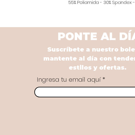
55% Poliamida - 30% Spandex - 
PONTE AL DÍ
Suscríbete a nuestro bole
mantente al día con tende
estilos y ofertas.
Ingresa tu email aquí