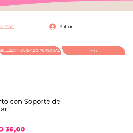
oritos
Entrar
BELLEZA Y CUIDADO PERSONAL
Más
rto con Soporte de
darT
recio
Precio
D 36,00