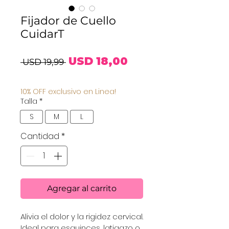
Fijador de Cuello
CuidarT
Precio
Precio
USD 18,00
 USD 19,99 
de
10% OFF exclusivo en Linea!
oferta
Talla
*
S
M
L
Cantidad
*
Agregar al carrito
Alivia el dolor y la rigidez cervical.
Ideal para esguinces, latigazo o 