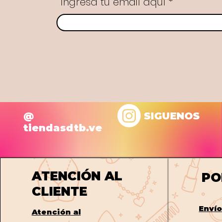
Ingresa tu email aquí
@
SIGUENOS
tiendasdtb.ve
ATENCIÓN AL
PO
CLIENTE
Enví
Atención al