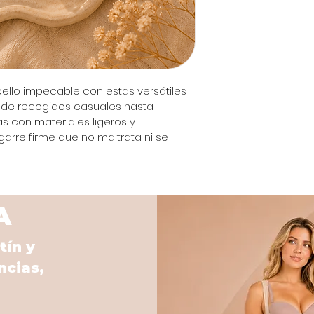
bello impecable con estas versátiles 
esde recogidos casuales hasta 
 con materiales ligeros y 
garre firme que no maltrata ni se 
A
tín y
ncias,