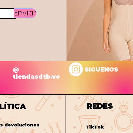
Enviar
@
SIGUENOS
tiendasdtb.ve
REDES
LÍTICA
os
devoluciones
TikTok