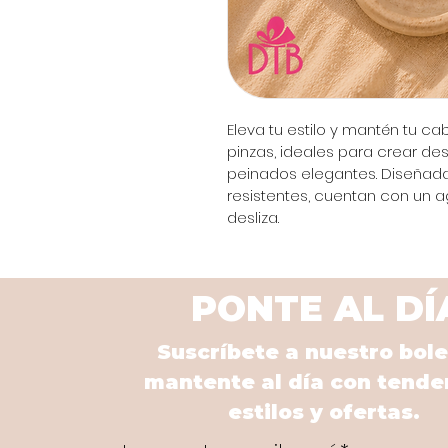
Eleva tu estilo y mantén tu ca
pinzas, ideales para crear d
peinados elegantes. Diseñadas
resistentes, cuentan con un a
desliza.
PONTE AL DÍ
Suscríbete a nuestro bole
mantente al día con tende
estilos y ofertas.