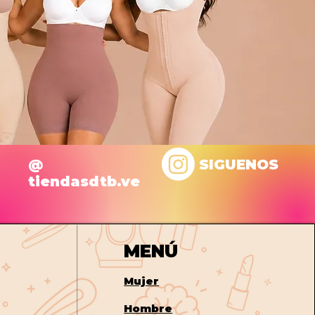
@
SIGUENOS
tiendasdtb.ve
MENÚ
Mujer
Hombre