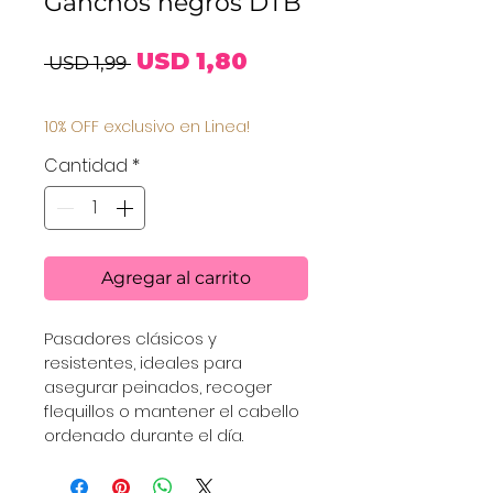
Ganchos negros DTB
Precio
Precio
USD 1,80
 USD 1,99 
de
10% OFF exclusivo en Linea!
oferta
Cantidad
*
Agregar al carrito
Pasadores clásicos y 
resistentes, ideales para 
asegurar peinados, recoger 
flequillos o mantener el cabello 
ordenado durante el día.