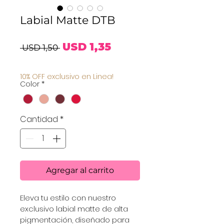
Labial Matte DTB
Precio
Precio
USD 1,35
 USD 1,50 
de
10% OFF exclusivo en Linea!
Color
*
oferta
Cantidad
*
Agregar al carrito
Eleva tu estilo con nuestro 
exclusivo labial matte de alta 
pigmentación, diseñado para 