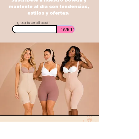
Suscríbete a nuestro boletín y
mantente al día con tendencias,
estilos y ofertas.
Ingresa tu email aquí
Enviar
POLÍTICA
Envíos
devoluciones