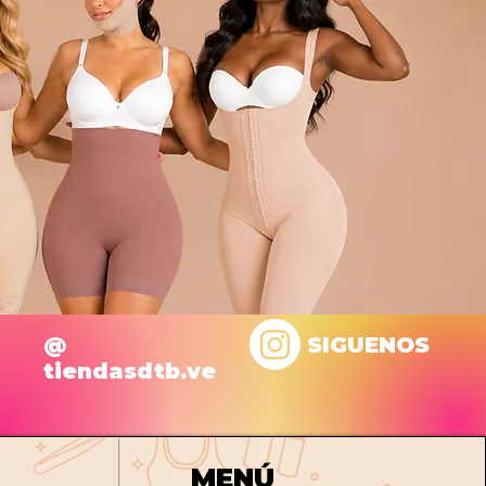
@
SIGUENOS
tiendasdtb.ve
MENÚ