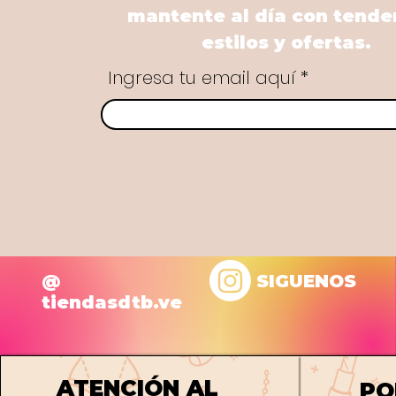
mantente al día con tende
estilos y ofertas.
Ingresa tu email aquí
@
SIGUENOS
tiendasdtb.ve
ATENCIÓN AL
PO