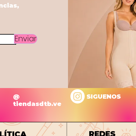
ncias,
Enviar
@
SIGUENOS
tiendasdtb.ve
REDES
LÍTICA