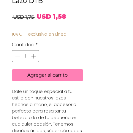
Lazo DTB
Precio
Precio
USD 1,58
 USD 1,75 
de
10% OFF exclusivo en Linea!
oferta
Cantidad
*
Agregar al carrito
Dale un toque especial a tu 
estilo con nuestros lazos 
hechos a mano; el accesorio 
perfecto para resaltar tu 
belleza o la de tu pequeña en 
cualquier ocasión. Tenemos 
diseños únicos, súper cómodos 