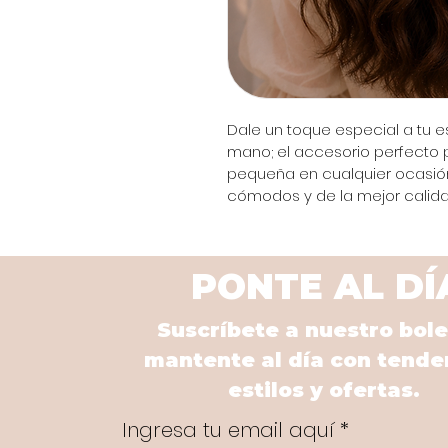
Dale un toque especial a tu e
mano; el accesorio perfecto pa
pequeña en cualquier ocasión
cómodos y de la mejor calid
PONTE AL DÍ
Suscríbete a nuestro bole
mantente al día con tende
estilos y ofertas.
Ingresa tu email aquí