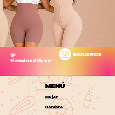
@
SIGUENOS
tiendasdtb.ve
MENÚ
Mujer
Hombre