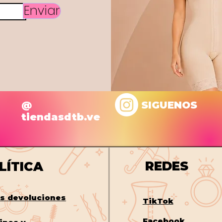
Enviar
@
SIGUENOS
tiendasdtb.ve
REDES
LÍTICA
os
devoluciones
TikTok
Facebook