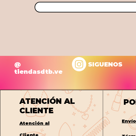
@
SIGUENOS
tiendasdtb.ve
ATENCIÓN AL
PO
CLIENTE
Enví
Atención al
Cliente