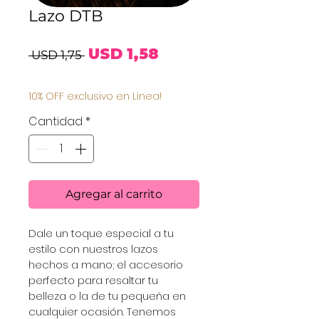
Lazo DTB
Precio
Precio
USD 1,58
 USD 1,75 
de
10% OFF exclusivo en Linea!
oferta
Cantidad
*
Agregar al carrito
Dale un toque especial a tu 
estilo con nuestros lazos 
hechos a mano; el accesorio 
perfecto para resaltar tu 
belleza o la de tu pequeña en 
cualquier ocasión. Tenemos 