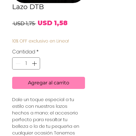
Lazo DTB
Precio
Precio
USD 1,58
 USD 1,75 
de
10% OFF exclusivo en Linea!
oferta
Cantidad
*
Agregar al carrito
Dale un toque especial a tu 
estilo con nuestros lazos 
hechos a mano; el accesorio 
perfecto para resaltar tu 
belleza o la de tu pequeña en 
cualquier ocasión. Tenemos 