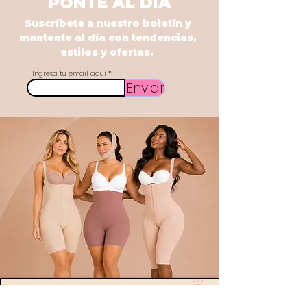
PONTE AL DÍA
Suscríbete a nuestro boletín y
mantente al día con tendencias,
estilos y ofertas.
Ingresa tu email aquí
Enviar
POLÍTICA