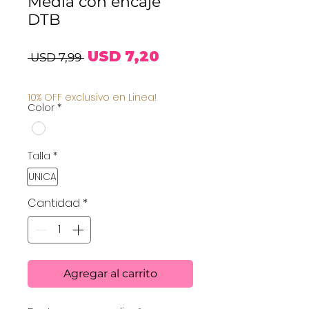
Media con encaje
DTB
Precio
Precio
USD 7,20
 USD 7,99 
de
10% OFF exclusivo en Linea!
Color
*
oferta
Talla
*
UNICA
Cantidad
*
Agregar al carrito