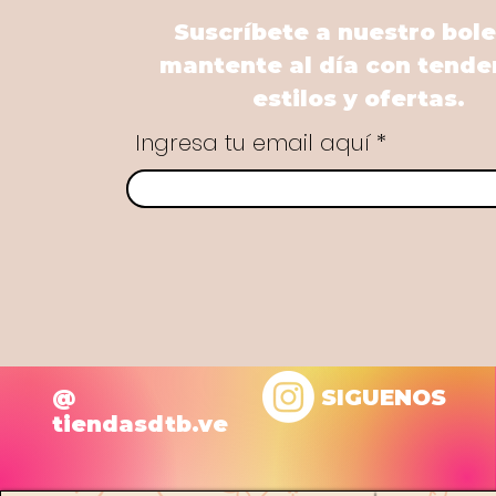
Suscríbete a nuestro bole
mantente al día con tende
estilos y ofertas.
Ingresa tu email aquí
@
SIGUENOS
tiendasdtb.ve