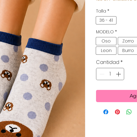
Talla
*
36 - 41
MODELO
*
Oso
Zorro
Leon
Burro
Cantidad
*
Agr