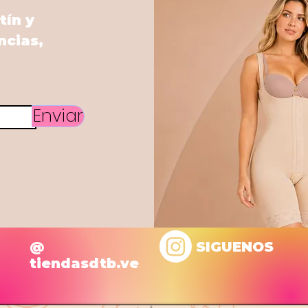
tín y
ncias,
Enviar
@
SIGUENOS
tiendasdtb.ve