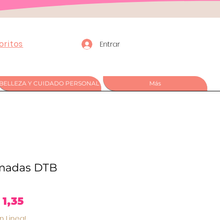
oritos
Entrar
BELLEZA Y CUIDADO PERSONAL
Más
madas DTB
ecio
Precio
1,35
n Linea!