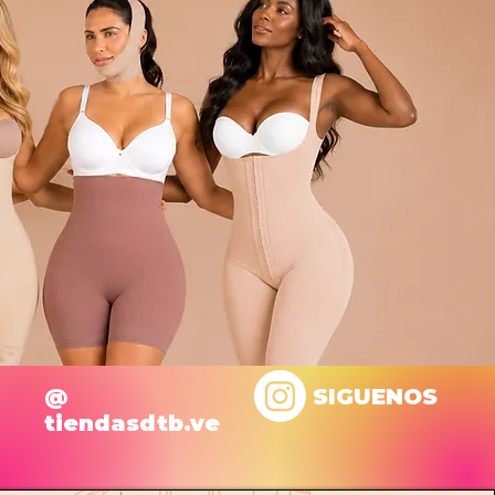
@
SIGUENOS
tiendasdtb.ve