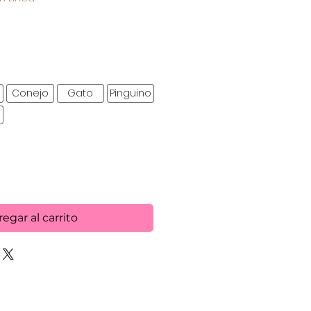
de
oferta
Conejo
Gato
Pinguino
egar al carrito