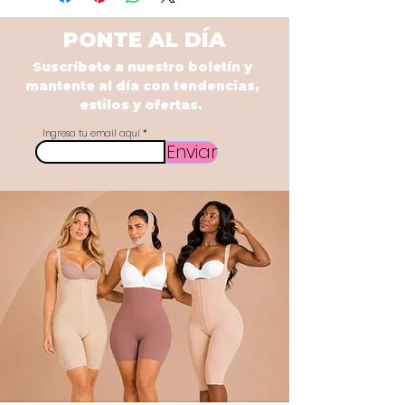
PONTE AL DÍA
Suscríbete a nuestro boletín y
mantente al día con tendencias,
estilos y ofertas.
Ingresa tu email aquí
Enviar