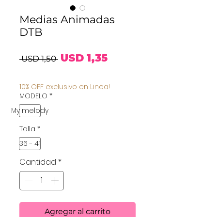
Medias Animadas
DTB
Precio
Precio
USD 1,35
 USD 1,50 
de
10% OFF exclusivo en Linea!
oferta
MODELO
*
My melody
Talla
*
36 - 41
Cantidad
*
Agregar al carrito