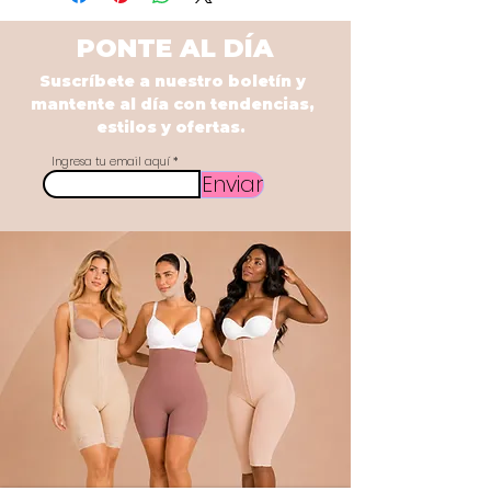
PONTE AL DÍA
Suscríbete a nuestro boletín y
mantente al día con tendencias,
estilos y ofertas.
Ingresa tu email aquí
Enviar