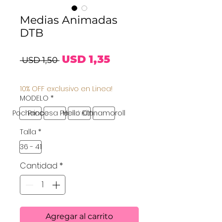
Medias Animadas
DTB
Precio
Precio
USD 1,35
 USD 1,50 
de
10% OFF exclusivo en Linea!
oferta
MODELO
*
Pochacco
Princesa Peach
Hello Kitty
Cinnamoroll
Talla
*
36 - 41
Cantidad
*
Agregar al carrito