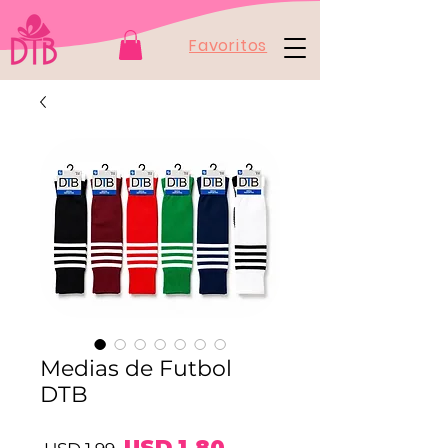
Favoritos
Medias de Futbol
DTB
Precio
Precio
USD 1,80