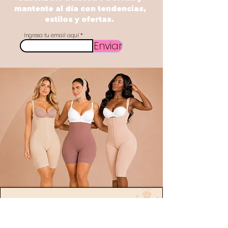
mantente al día con tendencias,
estilos y ofertas.
Ingresa tu email aquí
Enviar
POLÍTICA
Envíos
devoluciones