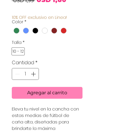
 USD 1,99 
de
10% OFF exclusivo en Linea!
Color
*
oferta
Talla
*
10 - 12
Cantidad
*
Agregar al carrito
Eleva tu nivel en la cancha con 
estas medias de fútbol de 
caña alta, diseñadas para 
brindarte la máxima 