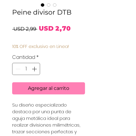
Peine divisor DTB
Precio
Precio
USD 2,70
 USD 2,99 
de
10% OFF exclusivo en Linea!
oferta
Cantidad
*
Agregar al carrito
Su diseño especializado 
destaca por una punta de 
aguja metálica ideal para 
realizar divisiones milimétricas, 
trazar secciones perfectas y 