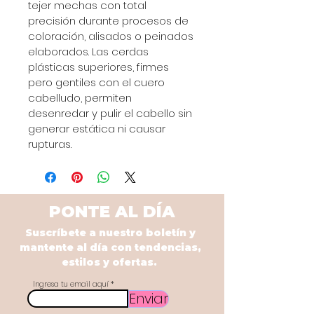
tejer mechas con total 
precisión durante procesos de 
coloración, alisados o peinados 
elaborados. Las cerdas 
plásticas superiores, firmes 
pero gentiles con el cuero 
cabelludo, permiten 
desenredar y pulir el cabello sin 
generar estática ni causar 
rupturas.
PONTE AL DÍA
Suscríbete a nuestro boletín y
mantente al día con tendencias,
estilos y ofertas.
Ingresa tu email aquí
Enviar