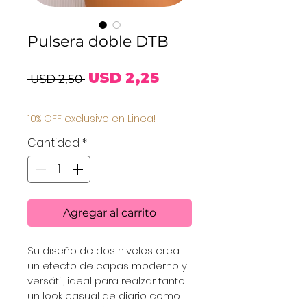
Pulsera doble DTB
Precio
Precio
USD 2,25
 USD 2,50 
de
10% OFF exclusivo en Linea!
oferta
Cantidad
*
Agregar al carrito
Su diseño de dos niveles crea 
un efecto de capas moderno y 
versátil, ideal para realzar tanto 
un look casual de diario como 