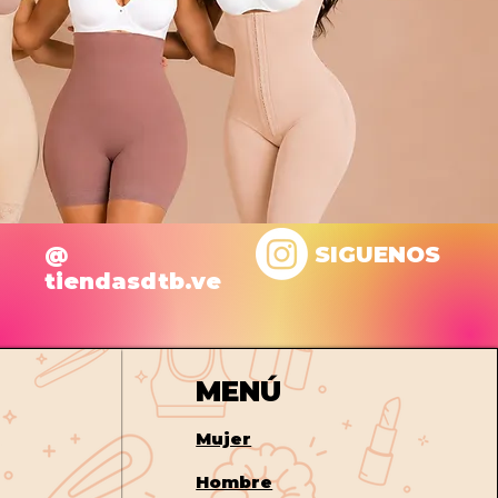
@
SIGUENOS
tiendasdtb.ve
MENÚ
Mujer
Hombre