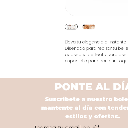
Eleva tu elegancia al instante
Diseñado para realzar tu belle
accesorio perfecto para desl
especial o para darle un toque 
PONTE AL DÍ
Suscríbete a nuestro bole
mantente al día con tende
estilos y ofertas.
Ingresa tu email aquí