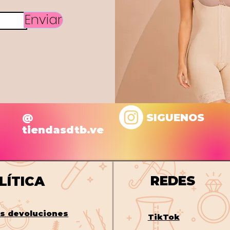
Enviar
@
SIGUENOS
tiendasdtb.ve
REDES
LÍTICA
os
devoluciones
TikTok