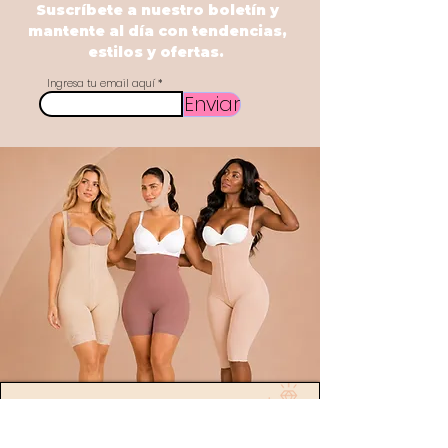
Suscríbete a nuestro boletín y
mantente al día con tendencias,
estilos y ofertas.
Ingresa tu email aquí
Enviar
POLÍTICA
Envíos
devoluciones