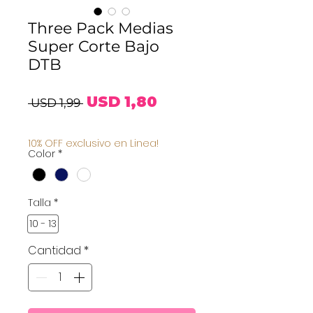
Three Pack Medias
Super Corte Bajo
DTB
Precio
Precio
USD 1,80
 USD 1,99 
de
10% OFF exclusivo en Linea!
Color
*
oferta
Talla
*
10 - 13
Cantidad
*