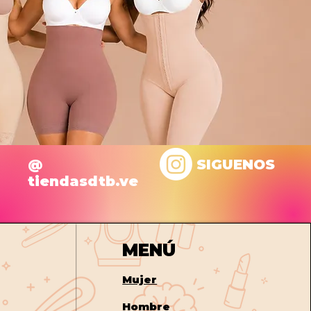
@
SIGUENOS
tiendasdtb.ve
MENÚ
Mujer
Hombre