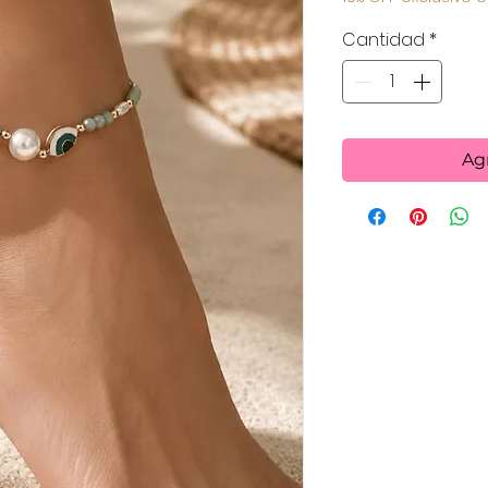
Cantidad
*
Agr