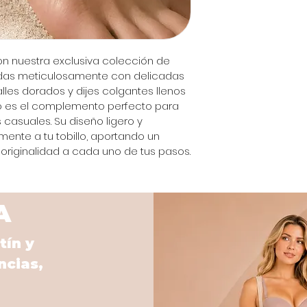
on nuestra exclusiva colección de 
ñadas meticulosamente con delicadas 
lles dorados y dijes colgantes llenos 
io es el complemento perfecto para 
s casuales. Su diseño ligero y 
nte a tu tobillo, aportando un 
 y originalidad a cada uno de tus pasos.
A
tín y
ncias,