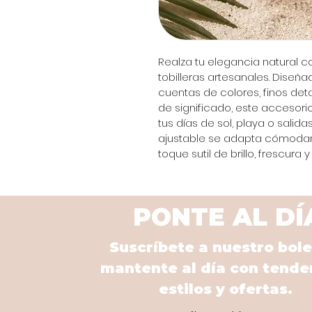
Realza tu elegancia natural c
tobilleras artesanales. Dise
cuentas de colores, finos deta
de significado, este accesor
tus días de sol, playa o salida
ajustable se adapta cómodame
toque sutil de brillo, frescura
PONTE AL DÍ
Suscríbete a nuestro bole
mantente al día con tende
estilos y ofertas.