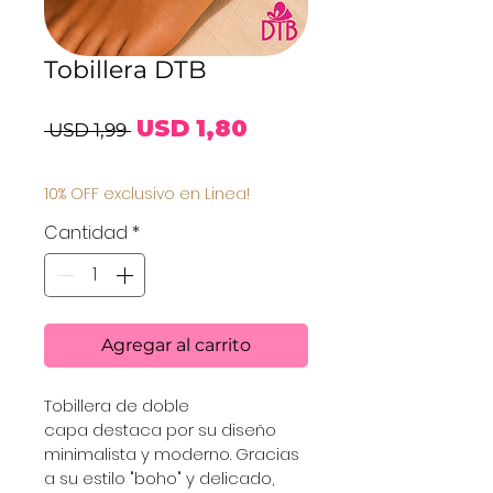
Tobillera DTB
Precio
Precio
USD 1,80
 USD 1,99 
de
10% OFF exclusivo en Linea!
oferta
Cantidad
*
Agregar al carrito
Tobillera de doble 
capa destaca por su diseño 
minimalista y moderno. Gracias 
a su estilo "boho" y delicado, 