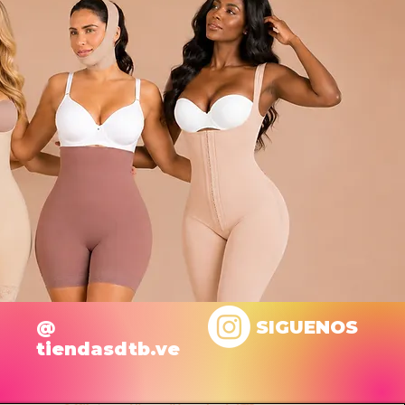
@
SIGUENOS
tiendasdtb.ve