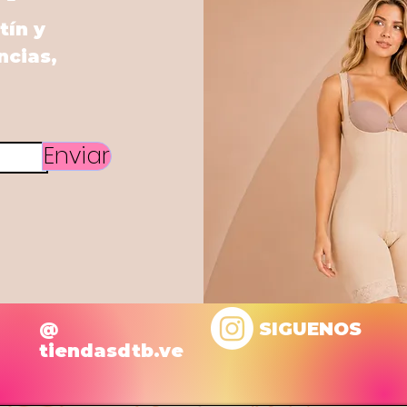
tín y
ncias,
Enviar
@
SIGUENOS
tiendasdtb.ve