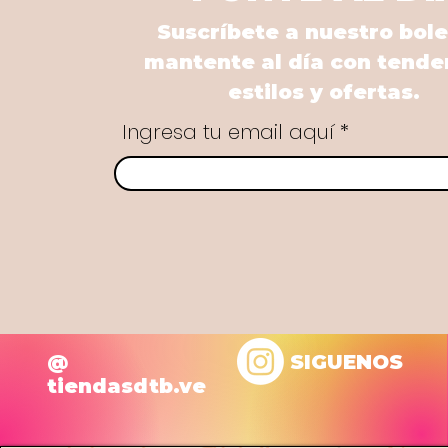
Suscríbete a nuestro bole
mantente al día con tende
estilos y ofertas.
Ingresa tu email aquí
@
SIGUENOS
tiendasdtb.ve