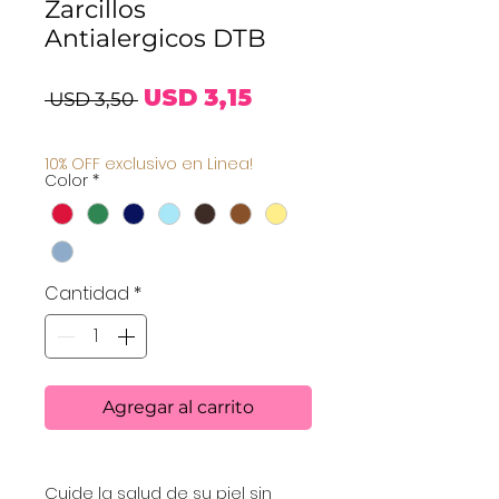
Zarcillos
Antialergicos DTB
Precio
Precio
USD 3,15
 USD 3,50 
de
10% OFF exclusivo en Linea!
Color
*
oferta
Cantidad
*
Agregar al carrito
Cuide la salud de su piel sin 