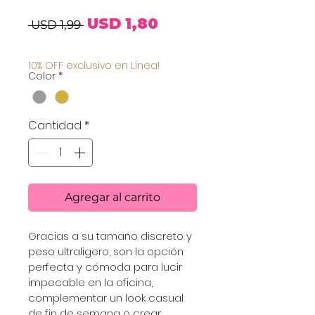
Precio
Precio
USD 1,80
 USD 1,99 
de
10% OFF exclusivo en Linea!
Color
*
oferta
Cantidad
*
Agregar al carrito
Gracias a su tamaño discreto y 
peso ultraligero, son la opción 
perfecta y cómoda para lucir 
impecable en la oficina, 
complementar un look casual 
de fin de semana o crear 