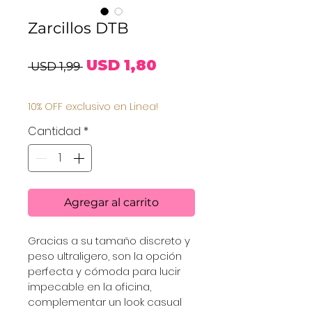
Zarcillos DTB
Precio
Precio
USD 1,80
 USD 1,99 
de
10% OFF exclusivo en Linea!
oferta
Cantidad
*
Agregar al carrito
Gracias a su tamaño discreto y 
peso ultraligero, son la opción 
perfecta y cómoda para lucir 
impecable en la oficina, 
complementar un look casual 